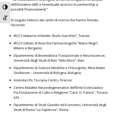
dell’iniziativa GBD e
l’eventuale accesso in
partnership
a
Attiva/disattiva alto contrasto
possibili finanziamenti.“
Attiva/disattiva dimensione testo
Di seguito l’elenco dei centri di ricerca che hanno firmato
l’Accordo:
IRCCS Materno-Infantile “Burlo Garofolo”, Trieste;
IRCCS Istituto di Ricerche Farmacologiche “Mario Negri”,
Milano e Bergamo;
Dipartimento di Biomedicina Traslazionale e Neuroscienze,
Università degli Studi di Bari “Aldo Moro”, Bari;
Dipartimento di Scienze Mediche e Chirurgiche, Alma Mater
Studiorum – Università di Bologna, Bologna;
Azienda USL Toscana Centro, Firenze;
Centro Malattie Neurodegenerative dell’Ente Ecclesiastico
Pia Fondazione di Culto e Religione “Card. G. Panico”, Tricase
(LE);
Dipartimento di Studi Giuridici ed Economici, Università degli
Studi di Roma “La Sapienza”, Roma;