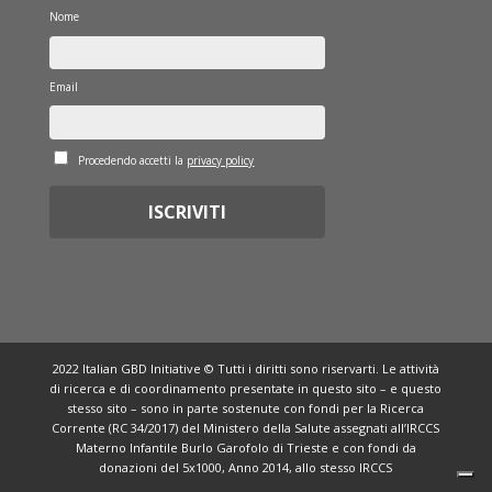
Nome
Email
Procedendo accetti la
privacy policy
2022 Italian GBD Initiative © Tutti i diritti sono riservarti. Le attività
di ricerca e di coordinamento presentate in questo sito – e questo
stesso sito – sono in parte sostenute con fondi per la Ricerca
Corrente (RC 34/2017) del Ministero della Salute assegnati all’IRCCS
Materno Infantile Burlo Garofolo di Trieste e con fondi da
donazioni del 5x1000, Anno 2014, allo stesso IRCCS