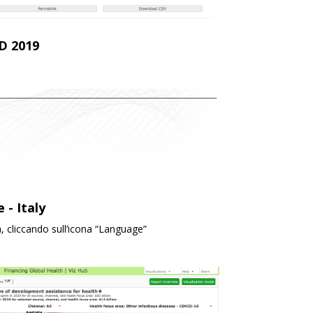
D 2019
 - Italy
na, cliccando sull’icona “Language”