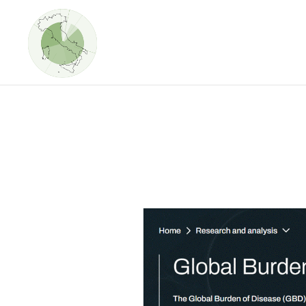
Salta
Passa
al
alla
contenuto
navigazione