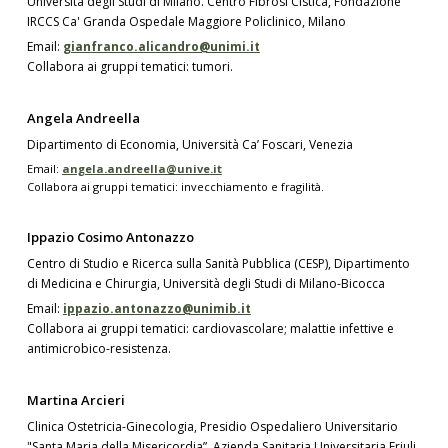
Università degli Studi di Milano. Centro Fibrosi Cistica, Fondazione
IRCCS Ca' Granda Ospedale Maggiore Policlinico, Milano
Email:
gianfranco.alicandro@unimi.it
Collabora ai gruppi tematici: tumori.
Angela Andreella
Dipartimento di Economia, Università Ca’ Foscari, Venezia
Email:
angela.andreella@unive.it
Collabora ai gruppi tematici: invecchiamento e fragilità.
Ippazio Cosimo Antonazzo
Centro di Studio e Ricerca sulla Sanità Pubblica (CESP), Dipartimento
di Medicina e Chirurgia, Università degli Studi di Milano-Bicocca
Email:
ippazio.antonazzo@unimib.it
Collabora ai gruppi tematici: cardiovascolare; malattie infettive e
antimicrobico-resistenza.
Martina Arcieri
Clinica Ostetricia-Ginecologia, Presidio Ospedaliero Universitario
"Santa Maria della Misericordia”, Azienda Sanitaria Universitaria Friuli