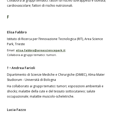
Collabora ai gruppi tematici: fattori di rischio sovrappeso e obesità;
cardiovascolare; fattori di rischio nutrizionali.
F
Elisa Fabbro
Istituto di Ricerca per l’Innovazione Tecnologica (RIT), Area Science
Park, Trieste
Email:
elisa.fabbro@areasciencepark.it
Collabora ai gruppi tematici: tumori.
† • Andrea Farioli
Dipartimento di Scienze Mediche e Chirurgiche (DIMEC), Alma Mater
Studiorum - Università di Bologna
Ha collaborato ai gruppi tematici: tumori; esposizioni ambientali e
shocks; malattie della cute e del tessuto sottocutaneo; salute
occupazionale; malattie muscolo-scheletriche.
Lucia Fazzo