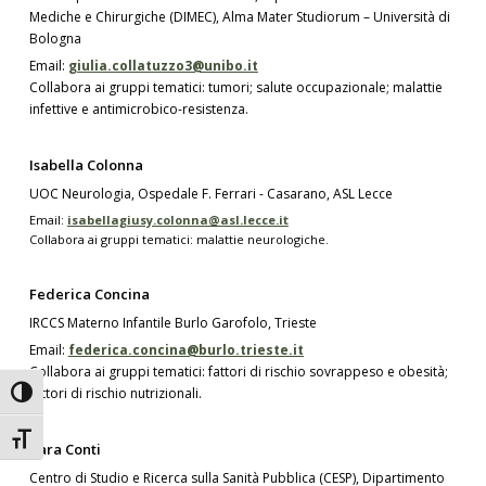
Mediche e Chirurgiche (DIMEC), Alma Mater Studiorum – Università di
Bologna
Email:
giulia.collatuzzo3@unibo.it
Collabora ai gruppi tematici: tumori; salute occupazionale; malattie
infettive e antimicrobico-resistenza.
Isabella Colonna
UOC Neurologia, Ospedale F. Ferrari - Casarano, ASL Lecce
Email:
isabellagiusy.colonna@asl.lecce.it
Collabora ai gruppi tematici: malattie neurologiche.
Federica Concina
IRCCS Materno Infantile Burlo Garofolo, Trieste
Email:
federica.concina@burlo.trieste.it
Collabora ai gruppi tematici: fattori di rischio sovrappeso e obesità;
fattori di rischio nutrizionali.
Attiva/disattiva alto contrasto
Attiva/disattiva dimensione testo
Sara Conti
Centro di Studio e Ricerca sulla Sanità Pubblica (CESP), Dipartimento