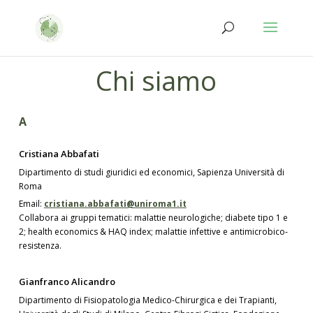
Salta
Passa
al
alla
contenuto
navigazione
Chi siamo
A
Cristiana Abbafati
Dipartimento di studi giuridici ed economici, Sapienza Università di
Roma
Email:
cristiana.abbafati@uniroma1.it
Collabora ai gruppi tematici: malattie neurologiche; diabete tipo 1 e
2; health economics & HAQ index; malattie infettive e antimicrobico-
resistenza.
Gianfranco Alicandro
Dipartimento di Fisiopatologia Medico-Chirurgica e dei Trapianti,