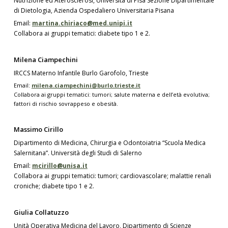
Nutrizione ed Aterosclerosi, Università di Pisa Sezione Dipartimentale
di Dietologia, Azienda Ospedaliero Universitaria Pisana
Email:
martina.chiriaco@med.unipi.it
Collabora ai gruppi tematici: diabete tipo 1 e 2.
Milena Ciampechini
IRCCS Materno Infantile Burlo Garofolo, Trieste
Email:
milena.ciampechini@burlo.trieste.it
Collabora ai gruppi tematici: tumori; salute materna e dell’età evolutiva;
fattori di rischio sovrappeso e obesità.
Massimo Cirillo
Dipartimento di Medicina, Chirurgia e Odontoiatria “Scuola Medica
Salernitana”. Università degli Studi di Salerno
Email:
mcirillo@unisa.it
Collabora ai gruppi tematici: tumori; cardiovascolare; malattie renali
croniche; diabete tipo 1 e 2.
Giulia Collatuzzo
Unità Operativa Medicina del Lavoro, Dipartimento di Scienze