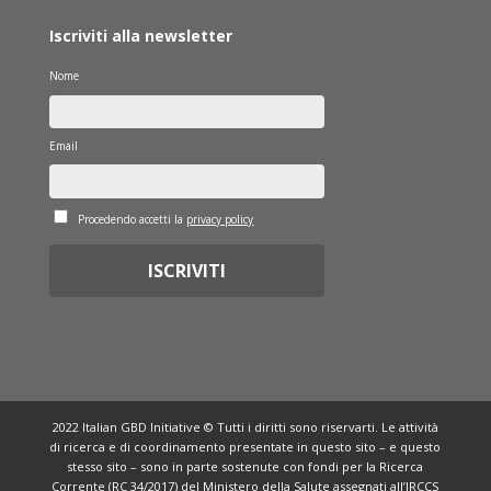
Iscriviti alla newsletter
Nome
Email
Procedendo accetti la
privacy policy
2022 Italian GBD Initiative © Tutti i diritti sono riservarti. Le attività
di ricerca e di coordinamento presentate in questo sito – e questo
stesso sito – sono in parte sostenute con fondi per la Ricerca
Corrente (RC 34/2017) del Ministero della Salute assegnati all’IRCCS