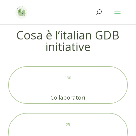
Salta
Passa
al
alla
contenuto
navigazione
Cosa è l’italian GDB
initiative
190
Collaboratori
25