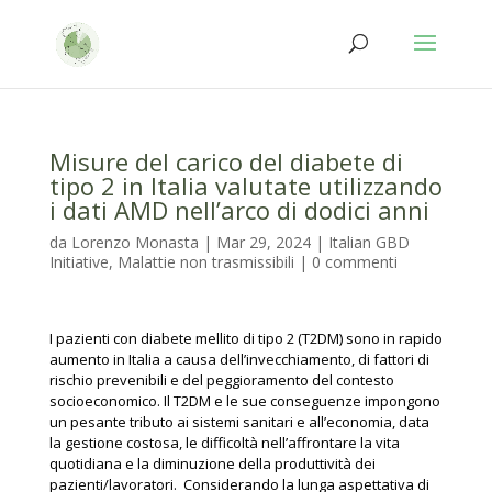
Salta
Passa
al
alla
contenuto
navigazione
Misure del carico del diabete di
tipo 2 in Italia valutate utilizzando
i dati AMD nell’arco di dodici anni
da
Lorenzo Monasta
|
Mar 29, 2024
|
Italian GBD
Initiative
,
Malattie non trasmissibili
|
0 commenti
I pazienti con diabete mellito di tipo 2 (T2DM) sono in rapido
aumento in Italia a causa dell’invecchiamento, di fattori di
rischio prevenibili e del peggioramento del contesto
socioeconomico. Il T2DM e le sue conseguenze impongono
un pesante tributo ai sistemi sanitari e all’economia, data
la gestione costosa, le difficoltà nell’affrontare la vita
quotidiana e la diminuzione della produttività dei
pazienti/lavoratori. Considerando la lunga aspettativa di