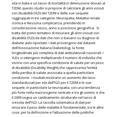
vita in Italia e un tasso di mortalità in diminuzione dovuto al
T2DM, questo studio si propone di calcolare gli anni vissuti
con disabilità (YLD) del T2DM e delle sue sequele
raggruppati in tre categorie: Neuropatia, Malattia renale
cronica e Nessuna complicanza, prendendo in
considerazione sesso, anno e posizione geografica. Si
tratta del primo tentativo di misurare gli anni vissuti con
disabilità (YLD) da dati che non si basano su diagnosi di
diabete auto-riportate. I dati provengono dal dataset
dell’Associazione Italiana Diabetologi, la fonte
longitudinale più completa di dati ambulatoriali nazionali. I
YLDs si ottengono moltiplicando il numero di individui che
vivono con una specifica condizione di salute per un peso
di disabilità (Disability Weight) che rappresenta l’entità
della perdita di salute associata a quella particolare
condizione. I risultati mostrano un aumento dei tassi
standardizzati per età dell’YLD per il T2DM e le sue
sequele, in particolare la neuropatia, con una tendenza
più forte nella macroregione centrale e tra gli uomini, e che
il 2009 segna un cambiamento strutturale nel tasso di
crescita dell’YLD. La raccolta sistematica di dati per
misurare il peso delle malattie è fondamentale, tra le altre
cose, per la definizione e l’attuazione delle politiche.