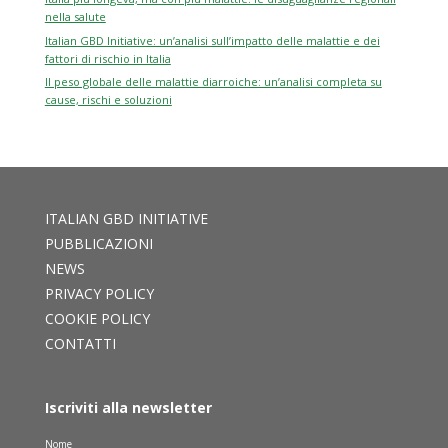
nella salute
Italian GBD Initiative: un’analisi sull’impatto delle malattie e dei
fattori di rischio in Italia
Il peso globale delle malattie diarroiche: un’analisi completa su
cause, rischi e soluzioni
ITALIAN GBD INITIATIVE
PUBBLICAZIONI
NEWS
PRIVACY POLICY
COOKIE POLICY
CONTATTI
Iscriviti alla newsletter
Nome