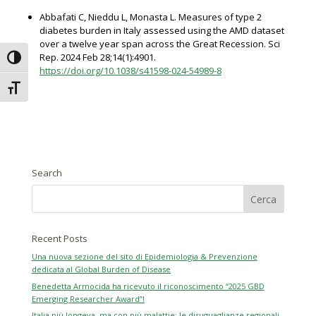
Abbafati C, Nieddu L, Monasta L. Measures of type 2
diabetes burden in Italy assessed using the AMD dataset
over a twelve year span across the Great Recession. Sci
Rep. 2024 Feb 28;14(1):4901.
Attiva/disattiva alto contrasto
https://doi.org/10.1038/s41598-024-54989-8
Attiva/disattiva dimensione testo
Search
Recent Posts
Una nuova sezione del sito di Epidemiologia & Prevenzione
dedicata al Global Burden of Disease
Benedetta Armocida ha ricevuto il riconoscimento “2025 GBD
Emerging Researcher Award”!
Italia più longeva, ma con più malattie: le disuguaglianze regionali